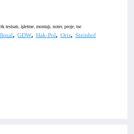
rik tesisatı
,
işletme
,
montajı
,
noter
,
proje
,
tse
Bosal
,
GDW
,
Hak-Pol
,
Oris
,
Steinhof