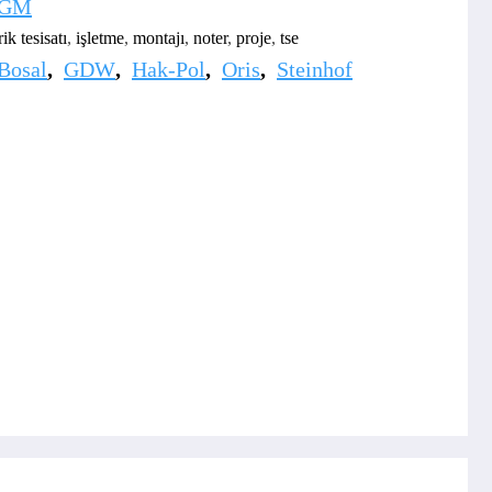
KGM
rik tesisatı
,
işletme
,
montajı
,
noter
,
proje
,
tse
Bosal
,
GDW
,
Hak-Pol
,
Oris
,
Steinhof