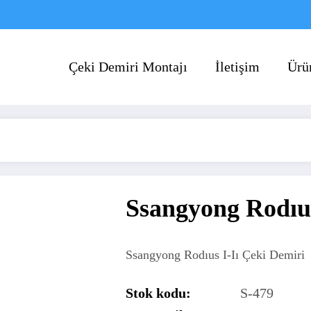
Çeki Demiri Montajı
İletişim
Ürü
Ssangyong Rodıus
Ssangyong Rodıus I-Iı Çeki Demiri
Stok kodu:
S-479