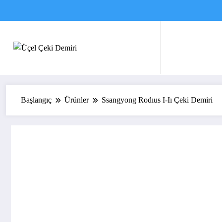
İçeriğe
atla
Başlangıç
Ürünler
Ssangyong Rodıus I-Iı Çeki Demiri