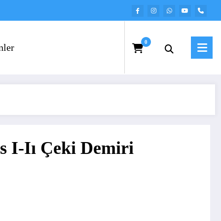
0
nler
 I-Iı Çeki Demiri