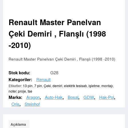
Renault Master Panelvan
Çeki Demiri , Flanşlı (1998
-2010)
Renault Master Panelvan Çeki Demiri , Flanşlı (1998 -2010)
Stok kodu:
G28
Kategoriler:
Renault
Etiketler:
13 pin
,
7 pin
,
Çeki
,
demiri
,
elektrik tesisatı
,
işletme
,
montajı
,
noter
,
proje
,
tse
Marka:
Aragon
,
Auto-Hak
,
Bosal
,
GDW
,
Hak-Pol
,
Oris
,
Steinhof
Açıklama