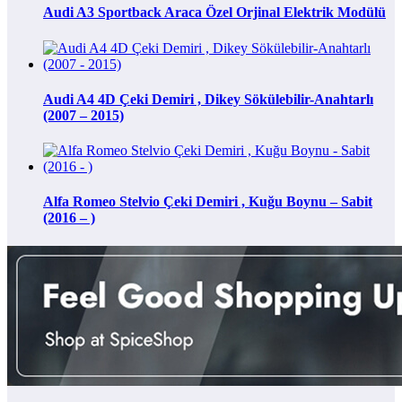
Audi A3 Sportback Araca Özel Orjinal Elektrik Modülü
Audi A4 4D Çeki Demiri , Dikey Sökülebilir-Anahtarlı
(2007 – 2015)
Alfa Romeo Stelvio Çeki Demiri , Kuğu Boynu – Sabit
(2016 – )