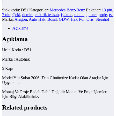
)
Stok kodu:
D51
Kategoriler:
Mercedes Benz-Benz
Etiketler:
13 pin
,
7 pin
,
Çeki
,
demiri
,
elektrik tesisatı
,
işletme
,
montajı
,
noter
,
proje
,
tse
Marka:
Aragon
,
Auto-Hak
,
Bosal
,
GDW
,
Hak-Pol
,
Oris
,
Steinhof
Açıklama
Açıklama
Ürün Kodu : D51
Marka : Autohak
5 Kapı
Model Yılı Şubat 2006 ‘Dan Günümüze Kadar Olan Araçlar İçin
Uygundur.
Montaj Ve Proje Bedeli Dahil Değildir.Montaj Ve Proje İşlemleri
İçin Bilgi Alabilirsiniz.
Related products