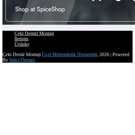
Çeki Demiri Montajı
İletişim
Ürünler
Çeki Demir Montajı
Üçel Mühendislik Hizmetidir.
2026 | Powered
By
SpiceThemes